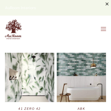
AuRoom Interiors
41 ZERO 42
ABK