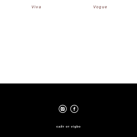
Viva
Vogue
сайт от vigbo