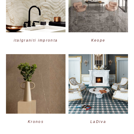
italgraniti impronta
Keope
Kronos
LaDiva