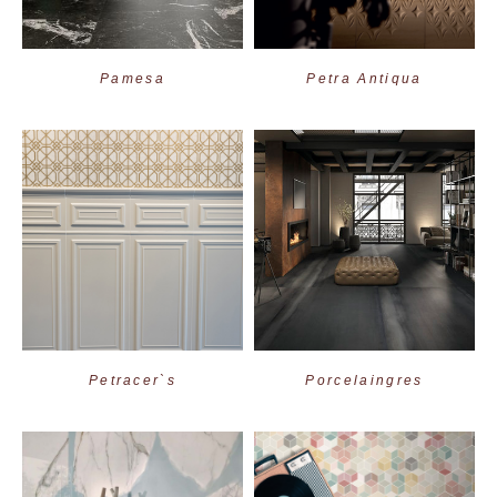
Pamesa
Petra Antiqua
Petracer`s
Porcelaingres